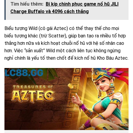
Tìm hiểu thêm:
Bí kíp chinh phục game nổ hũ JILI
Charge Buffalo và 4096 cách thắng
Biểu tượng Wild (cô gái Aztec) có thể thay thế cho mọi
biểu tượng khác (trừ Scatter), giúp bạn tạo ra nhiều tổ hợp
thắng hơn nữa và kích hoạt chuỗi nổ hũ với hệ số nhân cao
hơn. Việc “sản xuất” Wild một cách liên tục không ngừng
nghỉ chính là yếu tố then chốt để kích nổ hũ Kho Báu Aztec.