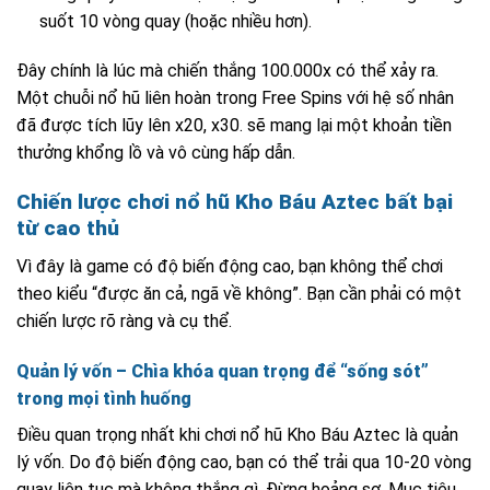
suốt 10 vòng quay (hoặc nhiều hơn).
Đây chính là lúc mà chiến thắng 100.000x có thể xảy ra.
Một chuỗi nổ hũ liên hoàn trong Free Spins với hệ số nhân
đã được tích lũy lên x20, x30. sẽ mang lại một khoản tiền
thưởng khổng lồ và vô cùng hấp dẫn.
Chiến lược chơi nổ hũ Kho Báu Aztec bất bại
từ cao thủ
Vì đây là game có độ biến động cao, bạn không thể chơi
theo kiểu “được ăn cả, ngã về không”. Bạn cần phải có một
chiến lược rõ ràng và cụ thể.
Quản lý vốn – Chìa khóa quan trọng để “sống sót”
trong mọi tình huống
Điều quan trọng nhất khi chơi nổ hũ Kho Báu Aztec là quản
lý vốn. Do độ biến động cao, bạn có thể trải qua 10-20 vòng
quay liên tục mà không thắng gì. Đừng hoảng sợ. Mục tiêu