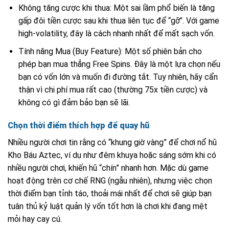
Không tăng cược khi thua: Một sai lầm phổ biến là tăng
gấp đôi tiền cược sau khi thua liên tục để “gỡ”. Với game
high-volatility, đây là cách nhanh nhất để mất sạch vốn.
Tính năng Mua (Buy Feature): Một số phiên bản cho
phép bạn mua thẳng Free Spins. Đây là một lựa chọn nếu
bạn có vốn lớn và muốn đi đường tắt. Tuy nhiên, hãy cẩn
thận vì chi phí mua rất cao (thường 75x tiền cược) và
không có gì đảm bảo bạn sẽ lãi.
Chọn thời điểm thích hợp để quay hũ
Nhiều người chơi tin rằng có “khung giờ vàng” để chơi nổ hũ
Kho Báu Aztec, ví dụ như đêm khuya hoặc sáng sớm khi có
nhiều người chơi, khiến hũ “chín” nhanh hơn. Mặc dù game
hoạt động trên cơ chế RNG (ngẫu nhiên), nhưng việc chọn
thời điểm bạn tỉnh táo, thoải mái nhất để chơi sẽ giúp bạn
tuân thủ kỷ luật quản lý vốn tốt hơn là chơi khi đang mệt
mỏi hay cay cú.