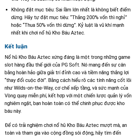
Không đặt mục tiêu: Sai lầm lớn nhất là không biết điểm
dừng. Hãy tự đặt mục tiêu: “Thắng 200% vốn thì nghỉ”
hoặc “Thua 50% vốn thì dừng”. Kỷ luật là vũ khí mạnh
nhất khi chơi nổ hũ Kho Báu Aztec.
Kết luận
Nổ hũ Kho Báu Aztec xứng đáng là một trong những game
slot hàng đầu thế giới của PG Soft. Nó mang đến sự cân
bằng hoàn hảo giữa giải trí đỉnh cao và tiềm năng thắng lợi
“thay đổi cuộc đời”. Bằng cách hiểu rõ các tính năng cốt lõi
như Wilds-on-the-Way, cơ chế xếp tầng, và sức mạnh của
Vòng quay miễn phí, kết hợp với một chiến lược quản lý vốn
nghiêm ngặt, bạn hoàn toàn có thể chinh phục được kho
báu này.
Để có trải nghiệm chơi nổ hũ Kho Báu Aztec mượt mà, an
toàn và tham gia vào cộng đồng sôi động, hãy tìm đến