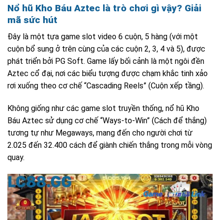
Nổ hũ Kho Báu Aztec là trò chơi gì vậy? Giải
mã sức hút
Đây là một tựa game slot video 6 cuộn, 5 hàng (với một
cuộn bổ sung ở trên cùng của các cuộn 2, 3, 4 và 5), được
phát triển bởi PG Soft. Game lấy bối cảnh là một ngôi đền
Aztec cổ đại, nơi các biểu tượng được chạm khắc tinh xảo
rơi xuống theo cơ chế “Cascading Reels” (Cuộn xếp tầng).
Không giống như các game slot truyền thống, nổ hũ Kho
Báu Aztec sử dụng cơ chế “Ways-to-Win” (Cách để thắng)
tương tự như Megaways, mang đến cho người chơi từ
2.025 đến 32.400 cách để giành chiến thắng trong mỗi vòng
quay.