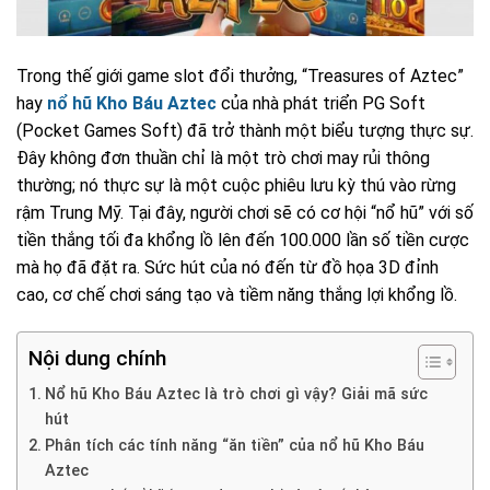
Trong thế giới game slot đổi thưởng, “Treasures of Aztec”
hay
nổ hũ Kho Báu Aztec
của nhà phát triển PG Soft
(Pocket Games Soft) đã trở thành một biểu tượng thực sự.
Đây không đơn thuần chỉ là một trò chơi may rủi thông
thường; nó thực sự là một cuộc phiêu lưu kỳ thú vào rừng
rậm Trung Mỹ. Tại đây, người chơi sẽ có cơ hội “nổ hũ” với số
tiền thắng tối đa khổng lồ lên đến 100.000 lần số tiền cược
mà họ đã đặt ra. Sức hút của nó đến từ đồ họa 3D đỉnh
cao, cơ chế chơi sáng tạo và tiềm năng thắng lợi khổng lồ.
Nội dung chính
Nổ hũ Kho Báu Aztec là trò chơi gì vậy? Giải mã sức
hút
Phân tích các tính năng “ăn tiền” của nổ hũ Kho Báu
Aztec