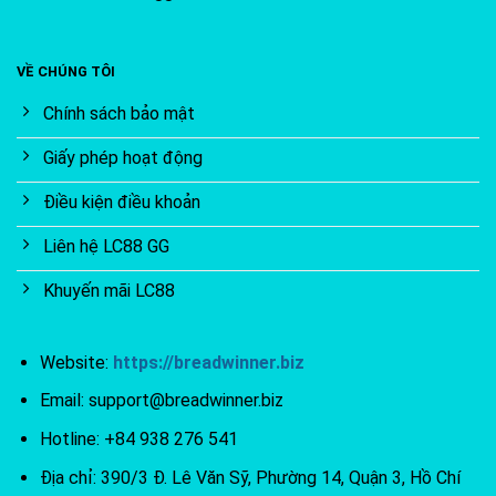
VỀ CHÚNG TÔI
Chính sách bảo mật
Giấy phép hoạt động
Điều kiện điều khoản
Liên hệ LC88 GG
Khuyến mãi LC88
Website:
https://breadwinner.biz
Email:
support@breadwinner.biz
Hotline: +84 938 276 541
Địa chỉ: 390/3 Đ. Lê Văn Sỹ, Phường 14, Quận 3, Hồ Chí