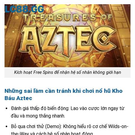
Kích hoạt Free Spins để nhận hệ số nhân không giới hạn
Những sai lầm cần tránh khi chơi nổ hũ Kho
Báu Aztec
Đánh giá thấp độ biến động: Lao vào cược lớn ngay từ
đầu và mong thắng nhanh.
Bỏ qua chơi thử (Demo): Không hiểu rõ cơ chế Wilds-on-
the-Way và cách hệ số nhân hoạt động.