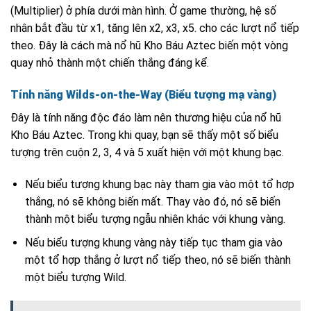
(Multiplier) ở phía dưới màn hình. Ở game thường, hệ số
nhân bắt đầu từ x1, tăng lên x2, x3, x5. cho các lượt nổ tiếp
theo. Đây là cách mà nổ hũ Kho Báu Aztec biến một vòng
quay nhỏ thành một chiến thắng đáng kể.
Tính năng Wilds-on-the-Way (Biểu tượng mạ vàng)
Đây là tính năng độc đáo làm nên thương hiệu của nổ hũ
Kho Báu Aztec. Trong khi quay, bạn sẽ thấy một số biểu
tượng trên cuộn 2, 3, 4 và 5 xuất hiện với một khung bạc.
Nếu biểu tượng khung bạc này tham gia vào một tổ hợp
thắng, nó sẽ không biến mất. Thay vào đó, nó sẽ biến
thành một biểu tượng ngẫu nhiên khác với khung vàng.
Nếu biểu tượng khung vàng này tiếp tục tham gia vào
một tổ hợp thắng ở lượt nổ tiếp theo, nó sẽ biến thành
một biểu tượng Wild.