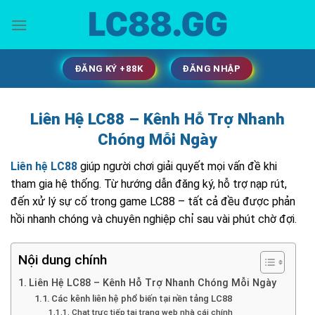
Bỏ
qua
nội
dung
ĐĂNG KÝ +88K
ĐĂNG NHẬP
Liên Hệ LC88 – Kênh Hỗ Trợ Nhanh
Chóng Mỗi Ngày
Liên hệ LC88
giúp người chơi giải quyết mọi vấn đề khi
tham gia hệ thống. Từ hướng dẫn đăng ký, hỗ trợ nạp rút,
đến xử lý sự cố trong game LC88 – tất cả đều được phản
hồi nhanh chóng và chuyên nghiệp chỉ sau vài phút chờ đợi.
Nội dung chính
Liên Hệ LC88 – Kênh Hỗ Trợ Nhanh Chóng Mỗi Ngày
Các kênh liên hệ phổ biến tại nền tảng LC88
Chat trực tiếp tại trang web nhà cái chính