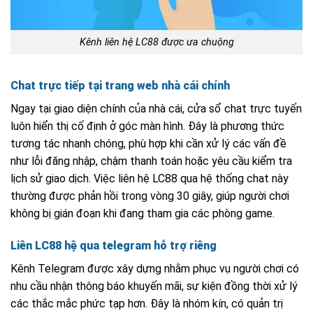
Kênh liên hệ LC88 được ưa chuộng
Chat trực tiếp tại trang web nhà cái chính
Ngay tại giao diện chính của nhà cái, cửa sổ chat trực tuyến
luôn hiển thị cố định ở góc màn hình. Đây là phương thức
tương tác nhanh chóng, phù hợp khi cần xử lý các vấn đề
như lỗi đăng nhập, chậm thanh toán hoặc yêu cầu kiểm tra
lịch sử giao dịch. Việc liên hệ LC88 qua hệ thống chat này
thường được phản hồi trong vòng 30 giây, giúp người chơi
không bị gián đoạn khi đang tham gia các phòng game.
Liên LC88 hệ qua telegram hỗ trợ riêng
Kênh Telegram được xây dựng nhằm phục vụ người chơi có
nhu cầu nhận thông báo khuyến mãi, sự kiện đồng thời xử lý
các thắc mắc phức tạp hơn. Đây là nhóm kín, có quản trị