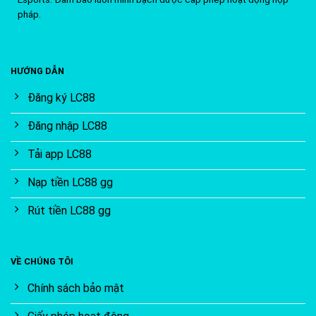
pháp.
HƯỚNG DẪN
Đăng ký LC88
Đăng nhập LC88
Tải app LC88
Nạp tiền LC88 gg
Rút tiền LC88 gg
VỀ CHÚNG TÔI
Chính sách bảo mật