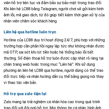
viên hỗ trợ liên tục và đảm bảo sự bảo mật trong trao đổi.
Khi liên hệ LC88 bằng Telegram, người chơi sẽ gửi kèm hình
ảnh lỗi, mã giao dịch, từ đó giúp tiết kiệm thời gian xử lý của
nhân viên chăm sóc khách hàng.
Liên hệ qua hotline luôn trực
Hotline của LC88 duy trì hoạt động 24/7, phù hợp với những
trường hợp cần phản hồi ngay lập tức như không nhận được
mã OTP, sai sót khi rút tiền hoặc hệ thống báo lỗi bất
thường. Số điện thoại hỗ trợ luôn được cập nhật rõ ràng tại
chân trang web hoặc trong mục “Liên hệ”. Khi sử dụng
phương án liên hệ LC88 qua hotline, người dùng có thể trao
đổi trực tiếp và nhận hướng dẫn cụ thể bằng giọng nói thay
vì thao tác văn bản.
Hỗ trợ qua zalo tiện lợi
Zalo mang lại trải nghiệm cá nhân hóa cao trong quá trình
trao đổi với đội ngũ hỗ trợ. Mọi thông tin cá nhân, hình ảnh